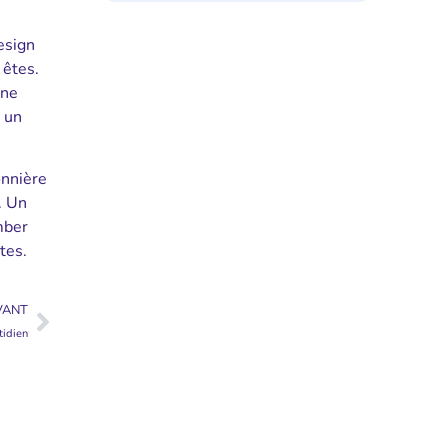
esign
 êtes.
 ne
 un
onnière
. Un
mber
tes.
VANT
tidien