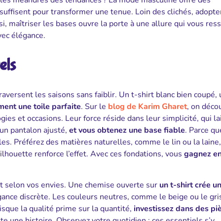
s les méandres des tendances ? La mode masculine offre des
 suffisent pour transformer une tenue. Loin des clichés, adopte
si, maîtriser les bases ouvre la porte à une allure qui vous re
vec élégance.
els
raversent les saisons sans faiblir. Un t-shirt blanc bien coupé,
ment une toile parfaite
. Sur le
blog de Karim Gharet
, on déco
es et occasions. Leur force réside dans leur simplicité, qui la
 un pantalon ajusté,
et vous obtenez une base fiable
. Parce qu
es. Préférez des matières naturelles, comme le lin ou la laine
ilhouette renforce l’effet. Avec ces fondations, vous
gagnez e
nt selon vos envies. Une chemise ouverte sur
un t-shirt crée un
gance discrète. Les couleurs neutres, comme le beige ou le gri
isque la qualité prime sur la quantité,
investissez dans des pi
nte une histoire. Observez votre quotidien : ces essentiels s’y