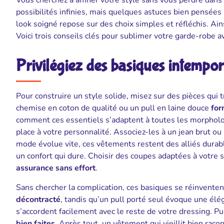
Vous cherchez à affiner votre style sans vous perdre dan
possibilités infinies, mais quelques astuces bien pensées
look soigné repose sur des choix simples et réfléchis. Ain
Voici trois conseils clés pour sublimer votre garde-robe a
Privilégiez des basiques intempor
Pour construire un style solide, misez sur des pièces qui t
chemise en coton de qualité ou un pull en laine douce
for
comment ces essentiels s’adaptent à toutes les morphologi
place à votre personnalité. Associez-les à un jean brut ou
mode évolue vite, ces vêtements restent des alliés durabl
un confort qui dure. Choisir des coupes adaptées à votre s
assurance sans effort
.
Sans chercher la complication, ces basiques se réinvente
décontracté
, tandis qu’un pull porté seul évoque une élé
s’accordent facilement avec le reste de votre dressing. Pu
bien faites
. Après tout, un vêtement qui vieillit bien raco