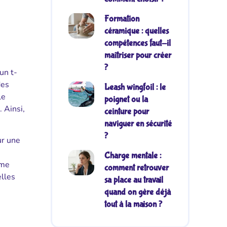
Formation
céramique : quelles
compétences faut-il
maîtriser pour créer
?
un t-
des
Leash wingfoil : le
le
poignet ou la
 Ainsi,
ceinture pour
naviguer en sécurité
?
ur une
Charge mentale :
ême
comment retrouver
elles
sa place au travail
quand on gère déjà
tout à la maison ?