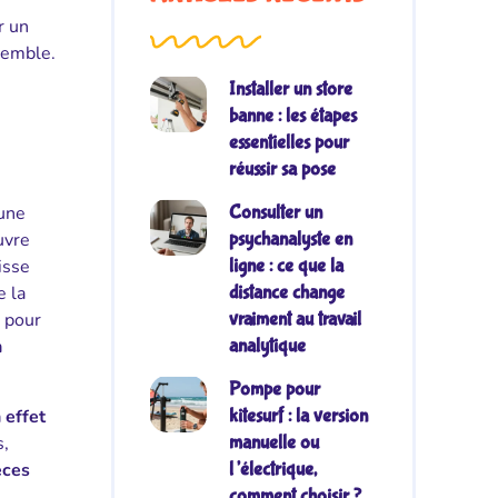
r un
ssemble.
Installer un store
banne : les étapes
essentielles pour
réussir sa pose
 une
Consulter un
uvre
psychanalyste en
isse
ligne : ce que la
e la
distance change
, pour
vraiment au travail
n
analytique
Pompe pour
 effet
kitesurf : la version
s,
manuelle ou
èces
l’électrique,
comment choisir ?