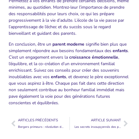
Permettez à vos enfants de prendre certaines décisions, même
minimes, au quotidien. Montrez-leur l’importance de prendre
des responsabilités pour leurs choix, ce qui les prépare
progressivement à la vie d’adulte. L’école de la vie passe par
l’apprentissage de l’échec et du succès sous le regard
bienveillant et guidant des parents.
En conclusion, être un
parent moderne
signifie bien plus que
simplement répondre aux besoins fondamentaux des
enfants
.
C’est un engagement envers la
croissance émotionnelle
,
l’équilibre, et la co-création d’un environnement familial
enrichissant. Suivez ces conseils pour créer des souvenirs
inoubliables avec vos
enfants
, et devenez le père exceptionnel
que vous aspirez à être. Chaque pas fait dans cette direction
non seulement contribue au bonheur familial immédiat mais
pave également la voie pour des générations futures
conscientes et équilibrées.
ARTICLES PRÉCÉDENTS
ARTICLE SUIVANT
Bergers primeurs : révolution des papilles des tout-petits et des papas !
Les secrets insoupçonnés des papas pour naviguer en douceur dans la paternité