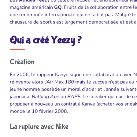
Les
Adidas Yeezy
du célèbre rappeur et entrepreneur
Ka
magazine américain
GQ.
Fruits de la collaboration entre
une renommée internationale qui ne faiblit pas. Malgré le fa
chaussure de sport s’est largement démocratisée et est aus
Qui a créé Yeezy ?
Création
En 2006, le rappeur Kanye signe une collaboration avec N
réinvente alors l’Air Max
180
mais le succès n’est pas au
jeune homme possède un moral d’acier et l’année suivante
japonaise
Bathing Ape
ou
BAPE.
Le sneaker qui nait de c
proposer à nouveau un contrat à Kanye (acheter vos snea
monde le 10 février 2008.
La rupture avec Nike