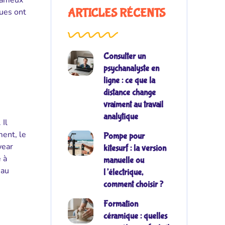
 fameux
ques ont
ARTICLES RÉCENTS
Consulter un
psychanalyste en
ligne : ce que la
distance change
vraiment au travail
analytique
 Il
ment, le
Pompe pour
wear
kitesurf : la version
 à
manuelle ou
 au
l’électrique,
comment choisir ?
Formation
céramique : quelles