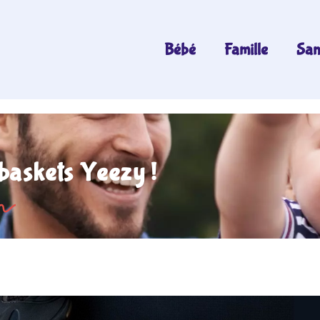
Bébé
Famille
San
baskets Yeezy !