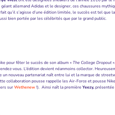
nye West
ont été désignées sneakers de l’année 2016 par le
 le géant allemand Adidas et le designer, ces chaussures mythi
it qu’il s’agisse d’une édition limitée, le succès est tel que la
si bien portée par les célébrités que par le grand public.
ike pour fêter le succès de son album «
The College Dropout
».
 rendez-vous. L’édition devient néanmoins collector. Heureuse
 un nouveau partenariat naît entre lui et la marque de street
ette collaboration pousse rappelle les Air-Force et pousse Nike
kers sur
Wethenew
!). Ainsi naît la première
Yeezy,
présentée