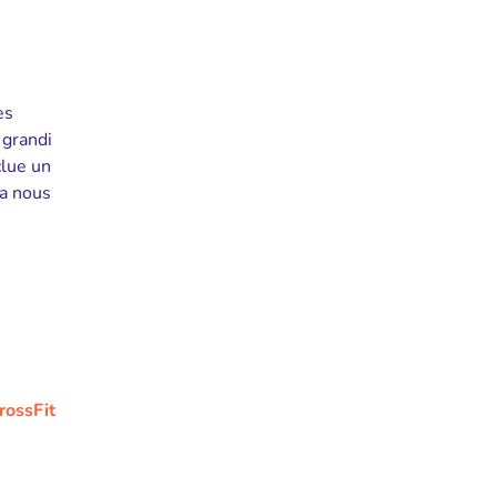
es
 grandi
clue un
ra nous
rossFit