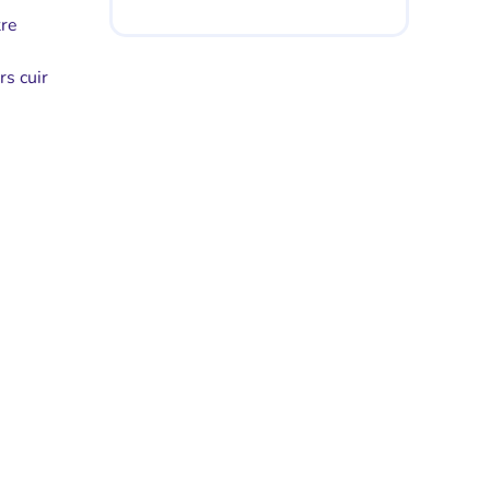
tre
s cuir