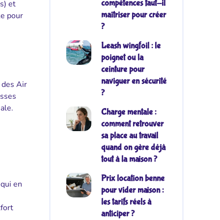
compétences faut-il
s) et
maîtriser pour créer
ke pour
?
Leash wingfoil : le
poignet ou la
ceinture pour
naviguer en sécurité
 des Air
?
asses
ale.
Charge mentale :
comment retrouver
sa place au travail
quand on gère déjà
tout à la maison ?
Prix location benne
 qui en
pour vider maison :
les tarifs réels à
fort
anticiper ?