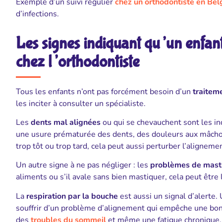
Exemple d’un suivi régulier
chez un orthodontiste en Bel
d’infections.
Les signes indiquant qu’un enfant
chez l’orthodontiste
Tous les enfants n’ont pas forcément besoin d’un
traitem
les inciter à consulter un spécialiste.
Les
dents mal alignées
ou qui se chevauchent sont les in
une usure prématurée des dents, des douleurs aux mâchoi
trop tôt ou trop tard, cela peut aussi perturber l’aligneme
Un autre signe à ne pas négliger : les
problèmes de mastic
aliments ou s’il avale sans bien mastiquer, cela peut êtr
La
respiration par la bouche
est aussi un signal d’alerte.
souffrir d’un problème d’alignement qui empêche une bon
des
troubles du sommeil
et même une fatigue chronique.