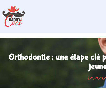
Orthodontie : une étape clé 
jeun