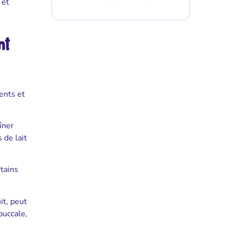
 et
nt
rents et
îner
 de lait
rtains
it, peut
buccale,