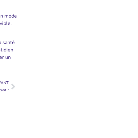
son mode
vible.
a santé
tidien
er un
VANT
atif ?