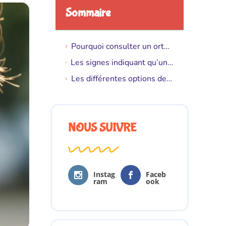
Sommaire
Pourquoi consulter un orthodontiste dès le plus jeune âge ?
Les signes indiquant qu’un enfant pourrait avoir besoin d’un traitement chez l’orthodontiste
Les différentes options de traitement orthodontique pour les enfants
NOUS SUIVRE
Instag
Faceb
ram
ook