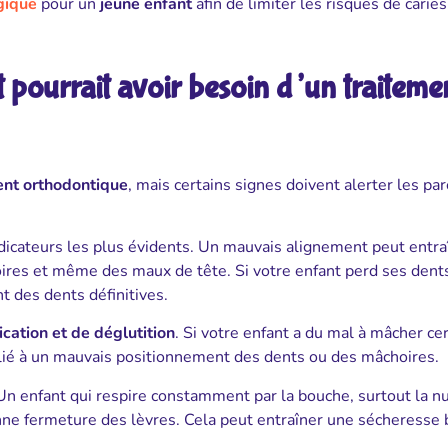
gique
pour un
jeune enfant
afin de limiter les risques de caries
 pourrait avoir besoin d’un traiteme
ent orthodontique
, mais certains signes doivent alerter les pa
dicateurs les plus évidents. Un mauvais alignement peut entra
res et même des maux de tête. Si votre enfant perd ses dents
nt des dents définitives.
ation et de déglutition
. Si votre enfant a du mal à mâcher ce
e lié à un mauvais positionnement des dents ou des mâchoires.
 Un enfant qui respire constamment par la bouche, surtout la nu
ne fermeture des lèvres. Cela peut entraîner une sécheresse 