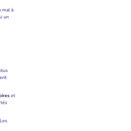
u mal à
si un
plus
ent
oires
et
rtés
 Les