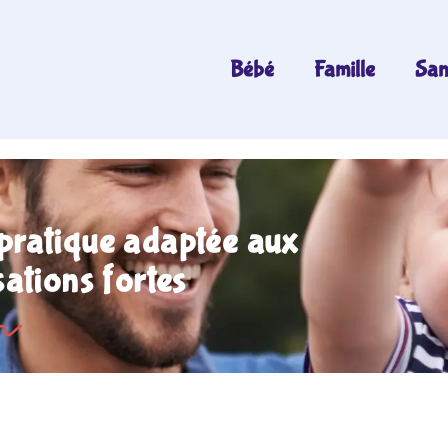
Bébé
Famille
San
 pratique adaptée aux
ations fortes