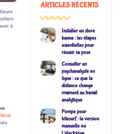
ARTICLES RÉCENTS
illeure
ochers
avoir à
Installer un store
banne : les étapes
essentielles pour
réussir sa pose
Consulter un
psychanalyste en
ligne : ce que la
distance change
vraiment au travail
analytique
ure
Pompe pour
rtical
kitesurf : la version
murs
manuelle ou
l’électrique,