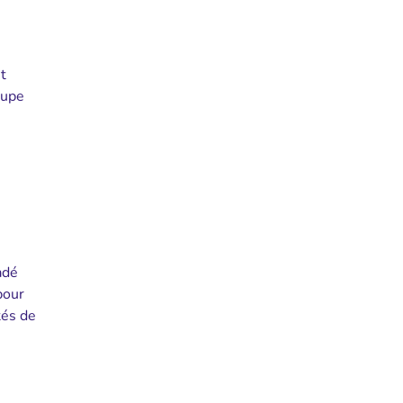
t
oupe
adé
pour
tés de