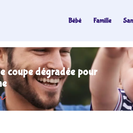
Bébé
Famille
San
une coupe dégradée pour
me