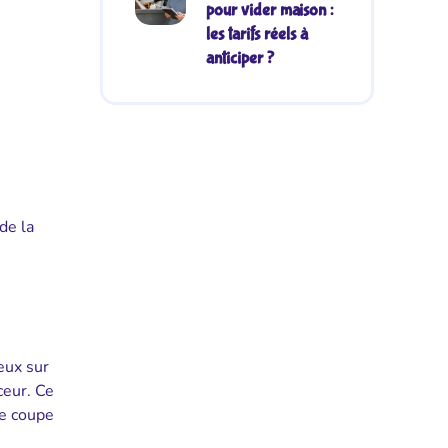
pour vider maison :
e
les tarifs réels à
anticiper ?
de la
eux sur
ceur. Ce
ne coupe