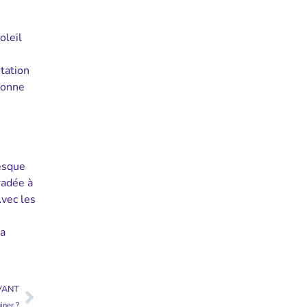
oleil
tation
bonne
resque
radée à
vec les
la
VANT
iner ?