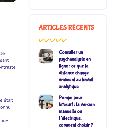
ARTICLES RÉCENTS
Consulter un
tte
psychanalyste en
ssant
ligne : ce que la
ontraste
distance change
vraiment au travail
analytique
Pompe pour
e était
kitesurf : la version
 connu
manuelle ou
l’électrique,
 une
comment choisir ?