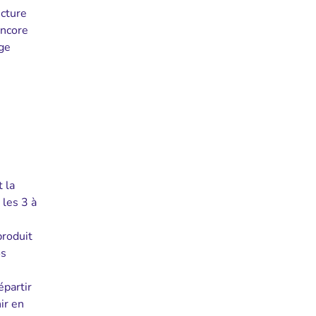
ucture
encore
age
 la
 les 3 à
produit
os
épartir
ir en