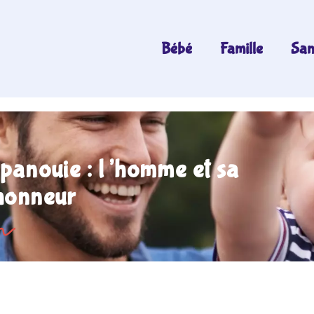
Bébé
Famille
San
épanouie : l’homme et sa
honneur