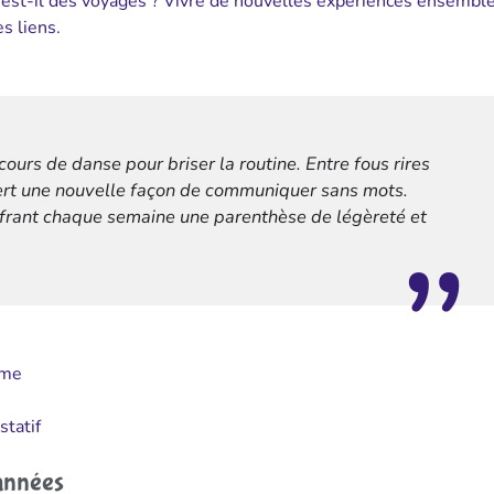
 est-il des voyages ? Vivre de nouvelles expériences ensemble
s liens.
urs de danse pour briser la routine. Entre fous rires
ert une nouvelle façon de communiquer sans mots.
 offrant chaque semaine une parenthèse de légèreté et
hme
statif
 années