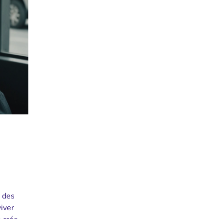
r des
iver