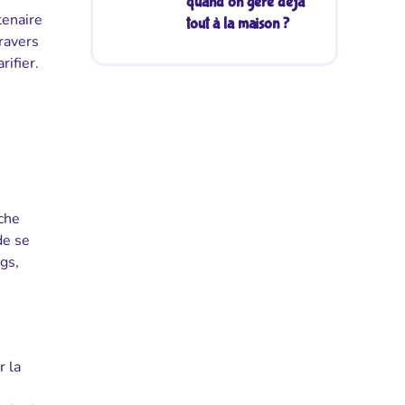
quand on gère déjà
tenaire
tout à la maison ?
ravers
ifier.
nche
de se
gs,
r la