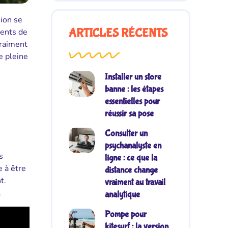
sion se
ments de
ARTICLES RÉCENTS
vraiment
e pleine
Installer un store
banne : les étapes
essentielles pour
réussir sa pose
Consulter un
psychanalyste en
s
ligne : ce que la
 à être
distance change
t.
vraiment au travail
.
analytique
Pompe pour
kitesurf : la version