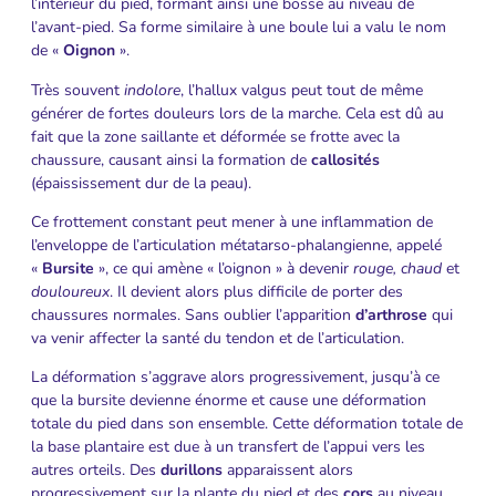
l’intérieur du pied, formant ainsi une bosse au niveau de
l’avant-pied. Sa forme similaire à une boule lui a valu le nom
de «
Oignon
».
Très souvent
indolore
, l’hallux valgus peut tout de même
générer de fortes douleurs lors de la marche. Cela est dû au
fait que la zone saillante et déformée se frotte avec la
chaussure, causant ainsi la formation de
callosités
(épaississement dur de la peau).
Ce frottement constant peut mener à une inflammation de
l’enveloppe de l’articulation métatarso-phalangienne, appelé
«
Bursite
», ce qui amène « l’oignon » à devenir
rouge, chaud
et
douloureux
. Il devient alors plus difficile de porter des
chaussures normales. Sans oublier l’apparition
d’arthrose
qui
va venir affecter la santé du tendon et de l’articulation.
La déformation s’aggrave alors progressivement, jusqu’à ce
que la bursite devienne énorme et cause une déformation
totale du pied dans son ensemble. Cette déformation totale de
la base plantaire est due à un transfert de l’appui vers les
autres orteils. Des
durillons
apparaissent alors
progressivement sur la plante du pied et des
cors
au niveau