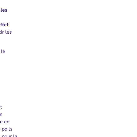
 les
ffet
ir les
 le
t
en
he en
 poils
 pour la