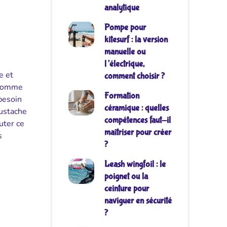
analytique
Pompe pour
kitesurf : la version
manuelle ou
l’électrique,
e et
comment choisir ?
s comme
Formation
besoin
céramique : quelles
oustache
compétences faut-il
uter ce
maîtriser pour créer
s
?
Leash wingfoil : le
poignet ou la
ceinture pour
naviguer en sécurité
?