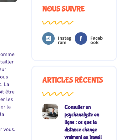
NOUS SUIVRE
Instag
Faceb
ram
ook
n homme
ailler
eur
vous
ARTICLES RÉCENTS
t. La
it être
er les
er la
Consulter un
la
psychanalyste en
ligne : ce que la
r vous.
distance change
vraiment au travail