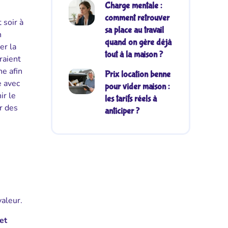
Charge mentale :
comment retrouver
 soir à
sa place au travail
n
quand on gère déjà
er la
tout à la maison ?
raient
e afin
Prix location benne
e avec
pour vider maison :
ir le
les tarifs réels à
r des
anticiper ?
valeur.
et