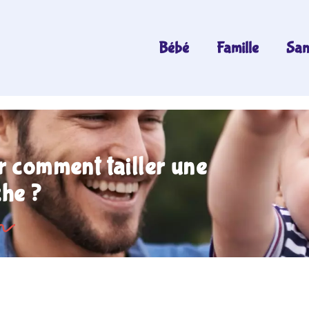
Bébé
Famille
San
r comment tailler une
he ?