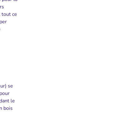
rs
 tout ce
uper
e
ur) se
 pour
dant le
n bois