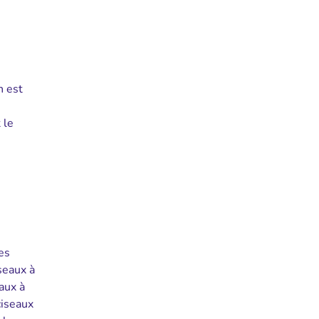
n est
 le
es
seaux à
aux à
ciseaux