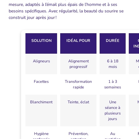
mesure, adaptés à l’émail plus épais de l’homme et à ses
besoins spécifiques. Avec régularité, la beauté du sourire se
construit jour après jour !
SOLUTION
IDÉAL POUR
DURÉE
IN
Aligneurs
Alignement
6 à 18
M
progressif
mois
Facettes
Transformation
1 à 3
rapide
semaines
Blanchiment
Teinte, éclat
Une
séance à
plusieurs
jours
Hygiène
Prévention,
Au