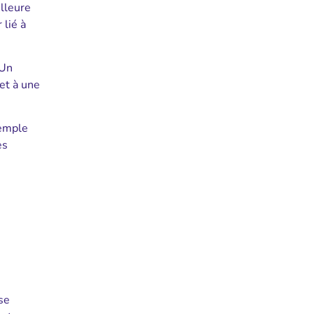
illeure
 lié à
 Un
et à une
xemple
es
 se