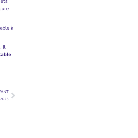
uets
sure
able à
 Il
table
VANT
e 2025