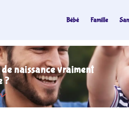
Bébé
Famille
San
 de naissance vraiment
e ?